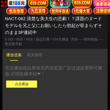
NACT-062 清楚な美大生の悲劇！？課題のヌード
モデルを兄と父にお願いしたら勃起が収まらずそ
のまま3P連続中
5.0分 / 内详 / 内详 / 新品日番 / 334次播放
详情
-----
维特烦恼
-----
赞尼斯导航
播放选集
相关推荐
无法播放或白屏请关闭浏览器广告过滤设置即可播
放,记得收藏本站❤！
点击播放