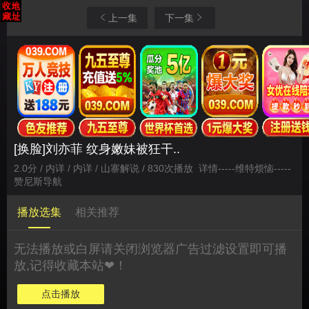
上一集
下一集
[换脸]刘亦菲 纹身嫩妹被狂干..
2.0分 / 内详 / 内详 / 山寨解说 / 830次播放
详情
-----
维特烦恼
-----
赞尼斯导航
播放选集
相关推荐
无法播放或白屏请关闭浏览器广告过滤设置即可播
放,记得收藏本站❤！
点击播放