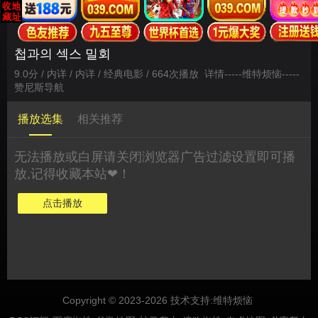
첩과의 섹스 밀회
9.0分 / 内详 / 内详 / 经典电影 / 664次播放
详情
-----
维特烦恼
-----
赞尼斯导航
播放选集
相关推荐
无法播放或白屏请关闭浏览器广告过滤设置即可播
放,记得收藏本站❤！
点击播放
Copyright © 2023-2026 技术支持:
维特烦恼