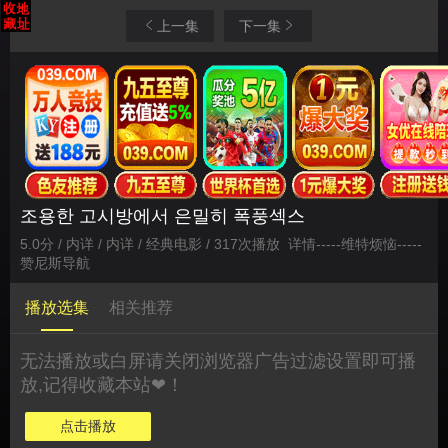
上一集
下一集
조용한 고시방에서 은밀히 폭풍섹스
5.0分 / 内详 / 内详 / 经典电影 / 317次播放
详情
-----
维特烦恼
-----
赞尼斯导航
播放选集
相关推荐
无法播放或白屏请关闭浏览器广告过滤设置即可播
放,记得收藏本站❤！
点击播放